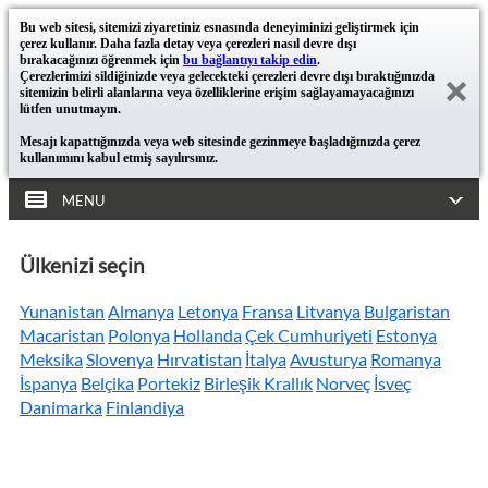
Bu web sitesi, sitemizi ziyaretiniz esnasında deneyiminizi geliştirmek için
çerez kullanır. Daha fazla detay veya çerezleri nasıl devre dışı
bırakacağınızı öğrenmek için
bu bağlantıyı takip edin
.
Çerezlerimizi sildiğinizde veya gelecekteki çerezleri devre dışı bıraktığınızda
sitemizin belirli alanlarına veya özelliklerine erişim sağlayamayacağınızı
lütfen unutmayın.
Mesajı kapattığınızda veya web sitesinde gezinmeye başladığınızda çerez
kullanımını kabul etmiş sayılırsınız.
MENU
Ülkenizi seçin
Yunanistan
Almanya
Letonya
Fransa
Litvanya
Bulgaristan
Macaristan
Polonya
Hollanda
Çek Cumhuriyeti
Estonya
Meksika
Slovenya
Hırvatistan
İtalya
Avusturya
Romanya
İspanya
Belçika
Portekiz
Birleşik Krallık
Norveç
İsveç
Danimarka
Finlandiya