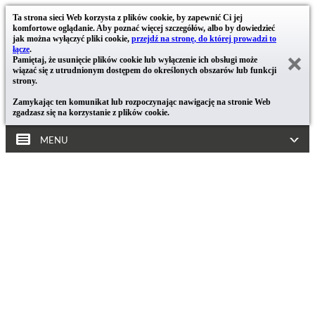
Ta strona sieci Web korzysta z plików cookie, by zapewnić Ci jej
komfortowe oglądanie. Aby poznać więcej szczegółów, albo by dowiedzieć
jak można wyłączyć pliki cookie,
przejdź na stronę, do której prowadzi to
łącze
.
Pamiętaj, że usunięcie plików cookie lub wyłączenie ich obsługi może
wiązać się z utrudnionym dostępem do określonych obszarów lub funkcji
strony.
Zamykając ten komunikat lub rozpoczynając nawigację na stronie Web
zgadzasz się na korzystanie z plików cookie.
MENU