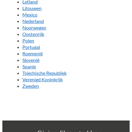
Letland
Litouwen
Mexico
Nederland
Noorwegen
Oostenrijk
Polen
Portugal
Roemenië
Slovenië
Spanje
Tsjechische Republiek
Verenigd Koninkrijk
Zweden