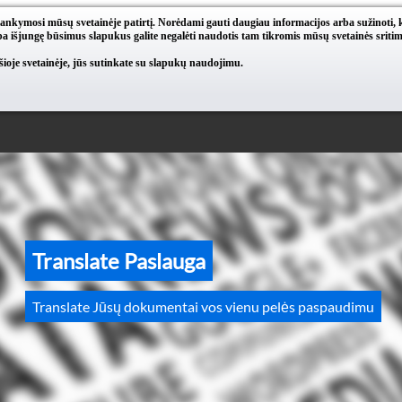
lankymosi mūsų svetainėje patirtį. Norėdami gauti daugiau informacijos arba sužinoti, 
a išjungę būsimus slapukus galite negalėti naudotis tam tikromis mūsų svetainės sritim
oje svetainėje, jūs sutinkate su slapukų naudojimu.
Translate Paslauga
Translate Jūsų dokumentai vos vienu pelės paspaudimu