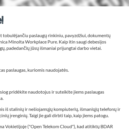
!
lat tobulėjančiu paslaugų rinkiniu, pavyzdžiui, dokumentų
ca Minolta Workplace Pure. Kaip itin saugi debesijos
gų, padedančių jūsų išmaniai prijungtai darbo vietai.
tas paslaugas, kuriomis naudojatės.
esiog pridėkite naudotojus ir suteikite jiems paslaugas
a.
s iš stalinių ir nešiojamųjų kompiuterių, išmaniųjų telefonų ir
ių įrenginių. Taigi jie gali dirbti taip, kaip jiems patogu.
a Vokietijoje ("Open Telekom Cloud"), kad atitiktų BDAR