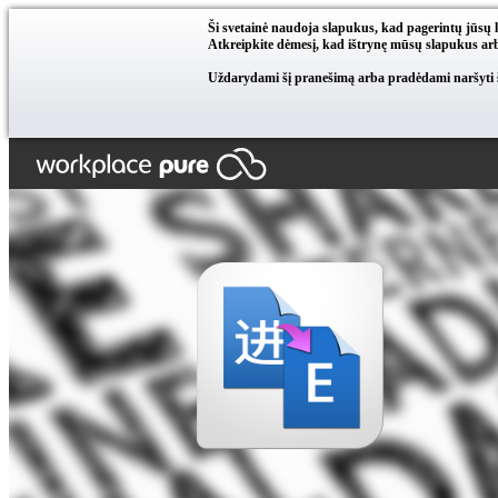
Ši svetainė naudoja slapukus, kad pagerintų jūsų 
Atkreipkite dėmesį, kad ištrynę mūsų slapukus arb
Uždarydami šį pranešimą arba pradėdami naršyti ši