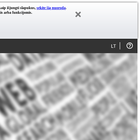
kaip išjungti slapukus,
sekite šią nuorodą
.
is arba funkcijomis.
LT