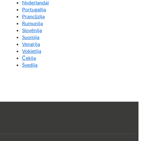
Nyderlandai
Portugalija
Prancūzija
Rumunija
Slovėnija
Suomija
Vengrija
Vokietija
Čekija
Švedija