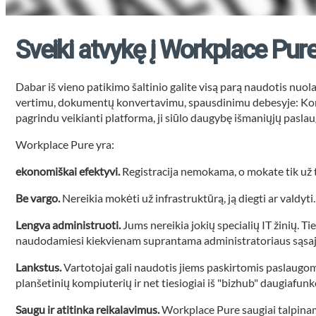
Sveiki atvykę į Workplace Pure
Dabar iš vieno patikimo šaltinio galite visą parą naudotis nuo
vertimu, dokumentų konvertavimu, spausdinimu debesyje: Koni
pagrindu veikianti platforma, ji siūlo daugybę išmaniųjų paslau
Workplace Pure yra:
ekonomiškai efektyvi.
Registracija nemokama, o mokate tik už 
Be vargo.
Nereikia mokėti už infrastruktūrą, ją diegti ar valdyti.
Lengva administruoti.
Jums nereikia jokių specialių IT žinių. Ti
naudodamiesi kiekvienam suprantama administratoriaus sąsaj
Lankstus.
Vartotojai gali naudotis jiems paskirtomis paslaugomi
planšetinių kompiuterių ir net tiesiogiai iš "bizhub" daugiafunkcin
Saugu ir atitinka reikalavimus.
Workplace Pure saugiai talpinam