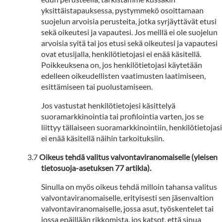
yksittäistapauksessa, pystymmekö osoittamaan
suojelun arvoisia perusteita, jotka syrjäyttävät etusi
sekä oikeutesi ja vapautesi. Jos meillä ei ole suojelun
arvoisia syitä tai jos etusi sekä oikeutesi ja vapautesi
ovat etusijalla, henkilötietojasi ei enää käsitellä.
Poikkeuksena on, jos henkilötietojasi käytetään
edelleen oikeudellisten vaatimusten laatimiseen,
esittämiseen tai puolustamiseen.
Jos vastustat henkilötietojesi käsittelyä
suoramarkkinointia tai profilointia varten, jos se
liittyy tällaiseen suoramarkkinointiin, henkilötietojasi
ei enää käsitellä näihin tarkoituksiin.
Oikeus tehdä valitus valvontaviranomaiselle (yleisen
tietosuoja-asetuksen 77 artikla).
Sinulla on myös oikeus tehdä milloin tahansa valitus
valvontaviranomaiselle, erityisesti sen jäsenvaltion
valvontaviranomaiselle, jossa asut, työskentelet tai
jossa epäillään rikkomista, jos katsot, että sinua