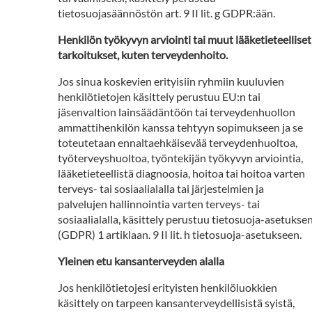
tietosuojasäännöstön art. 9 II lit. g GDPR:ään.
Henkilön työkyvyn arviointi tai muut lääketieteelliset
tarkoitukset, kuten terveydenhoito.
Jos sinua koskevien erityisiin ryhmiin kuuluvien
henkilötietojen käsittely perustuu EU:n tai
jäsenvaltion lainsäädäntöön tai terveydenhuollon
ammattihenkilön kanssa tehtyyn sopimukseen ja se
toteutetaan ennaltaehkäisevää terveydenhuoltoa,
työterveyshuoltoa, työntekijän työkyvyn arviointia,
lääketieteellistä diagnoosia, hoitoa tai hoitoa varten
terveys- tai sosiaalialalla tai järjestelmien ja
palvelujen hallinnointia varten terveys- tai
sosiaalialalla, käsittely perustuu tietosuoja-asetukse
(GDPR) 1 artiklaan. 9 II lit. h tietosuoja-asetukseen.
Yleinen etu kansanterveyden alalla
Jos henkilötietojesi erityisten henkilöluokkien
käsittely on tarpeen kansanterveydellisistä syistä,