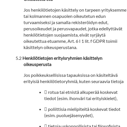
Jos henkilötietojen käsittely on tarpeen yrityksemme
tai kolmannen osapuolen oikeutetun edun
turvaamiseksi ja samalla rekisteröidyn edut,
perusoikeudet ja perusvapaudet, jotka edellyttävät
henkilötietojen suojaamista, eivät syrjäytä
oikeutettua etuamme, Art. 6 I 1 lit. f GDPR toimii
käsittelyn oikeusperustana.
Henkilötietojen erityisryhmien käsittelyn
oikeusperusta
Jos poikkeuksellisissa tapauksissa on käsiteltävä
erityisiä henkilötietoryhmiä, kuten seuraavia tietoja
 rotua tai etnistä alkuperää koskevat
tiedot (esim. ihonväri tai erityiskielet),
 poliittisia mielipiteitä koskevat tiedot
(esim. puoluejäsenyydet),
 tietoja uskonnollisista tai filosofisista