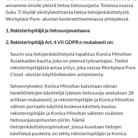
annamme sinulle yleistä tietoa tietosuojasta. Toisessa osassa
(luku 7) löydät yksityiskohtaista tietoa tietojenkäsittelystä
Workplace Pure -alustan konkreettisemmassa yhteydessä.
Rekisterinpitäjä ja tietosuojavastaava
Rekisterinpitäjä Art. 4 VII GDPR:n mukaisesti on:
Suurin osa tietojenkäsittelystä tapahtuu Konica Minoltan
Asiakkaiden kautta, joka on yleensä työnantajasi. Tiedot
rekisterinpitäjästä antaa yritys, joka vastaa Workplace Pure
Cloud -alustan käyttöoikeuden antamisesta.
Selvennykseksi: Konica Minoltan katsotaan olevan
henkilötietojen käsittelijä (yleisen tietosuoja-asetuksen 28
artiklan mukaisesti), ja rekisterinpitäjän ja Konica Minoltan
välinen portaalin käyttöä koskeva käsittely kuuluu
rekisterinpitäjän ja Konica Minoltan välisten sisäisten
tietosuojasopimusten piiriin. Nämä
tietojenkäsittelysopimukset, joissa kuvataan tietojen
käsittelyä puolesta, on tehty rekisterinpitäjän ja Konica