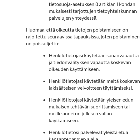
tietosuoja-asetuksen 8 artiklan I kohdan
mukaisesti tarjottujen tietoyhteiskunnan
palvelujen yhteydessä.
Huomaa, että oikeutta tietojen poistamiseen on
rajoitettu seuraavissa tapauksissa, joten poistaminen
on poissuljettu:
Henkilötietojasi käytetään sananvapautta
ja tiedonvälityksen vapautta koskevan
oikeuden käyttämiseen.
Henkilötietojasi käytetään meitä koskevan
lakisääteisen velvoitteen täyttämiseksi.
Henkilötietojasi käytetään yleisen edun
mukaisen tehtävän suorittamiseen tai
meille annetun julkisen vallan
käyttämiseen.
Henkilötietosi palvelevat yleistä etua
kansanterveyden alalla.