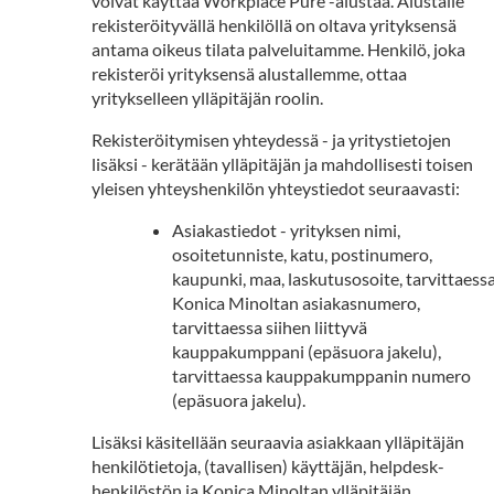
voivat käyttää Workplace Pure -alustaa. Alustalle
rekisteröityvällä henkilöllä on oltava yrityksensä
antama oikeus tilata palveluitamme. Henkilö, joka
rekisteröi yrityksensä alustallemme, ottaa
yritykselleen ylläpitäjän roolin.
Rekisteröitymisen yhteydessä - ja yritystietojen
lisäksi - kerätään ylläpitäjän ja mahdollisesti toisen
yleisen yhteyshenkilön yhteystiedot seuraavasti:
Asiakastiedot - yrityksen nimi,
osoitetunniste, katu, postinumero,
kaupunki, maa, laskutusosoite, tarvittaess
Konica Minoltan asiakasnumero,
tarvittaessa siihen liittyvä
kauppakumppani (epäsuora jakelu),
tarvittaessa kauppakumppanin numero
(epäsuora jakelu).
Lisäksi käsitellään seuraavia asiakkaan ylläpitäjän
henkilötietoja, (tavallisen) käyttäjän, helpdesk-
henkilöstön ja Konica Minoltan ylläpitäjän