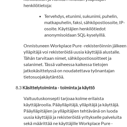
henkilötietoja:
Tervehdys, etunimi, sukunimi, puhelin,
matkapuhelin, faksi, sähköpostiosoite, IP-
osoite.
Käyttäjien henkilötiedot
anonymisoidaan SQL-kyselyillä.
Onnistuneen Workplace Pure -rekisteröinnin jälkeen
ylläpitäjä voi rekisteröidä uusia käyttäjiä alustalle.
Tähän tarvitaan nimet, sähköpostiosoitteet ja
salanimet. Tässä vaiheessa kaikessa tietojen
jatkokäsittelyssä on noudatettava työnantajan
tietosuojakäytäntöä.
Käsittelytoiminta - toiminta ja käyttö
Valtuutuskonsepti tarjoaa kolme erilaista
käyttäjäroolia. Pääylläpitäjä, ylläpitäjä ja käyttäjä.
Pääylläpitäjien ja ylläpitäjien tehtävänä on luoda
uusia käyttäjiä ja rekisteröidä yritykselle palveluita
sekä määrittää ne käyttäjille Workplace Pure -