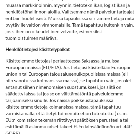
muassa markkinoinnin, myynnin, tietotekniikan, logistiikan ja
henkilöstöhallinnon aloilla. Valitsemme nämä palveluntarjoaja
erittäin huolellisesti. Muissa tapauksissa siirrämme tietoja niit
pyytäville valtion viranomaisille. Tämä tapahtuu kuitenkin vain,
jos siihen on oikeudellinen velvoite, esimerkiksi
tuomioistuimen määräys.
Henkilötietojesi käsittelypaikat
Käsittelemme tietojasi periaatteessa Saksassa ja muissa
Euroopan maissa (EU/ETA). Jos tietojasi käsitellään Euroopan
unionin tai Euroopan talousalueenulkopuolisissa maissa (eli
niin sanotuissa kolmansissa maissa), se tapahtuu vain, jos olet
antanut siihen nimenomaisen suostumuksesi, jos siitä on
säädetty laissa tai jos se on välttämätöntä palveluidemme
tarjoamiseksi sinulle. Jos näissä poikkeustapauksissa
käsittelemme tietoja kolmansissa maissa, tämä tapahtuu
varmistamalla, että tietyt toimenpiteet on toteutettu ( esim.
EU:n komission tekemän riittävyyspäätöksen perusteella tai
esittämällä asianmukaiset takeet EU:n lainsäädännön art. 44ff.
GDPR).