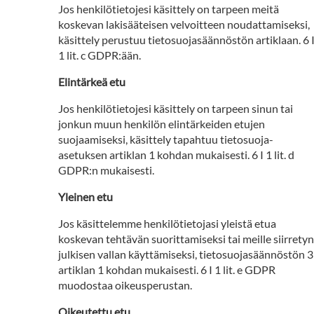
Jos henkilötietojesi käsittely on tarpeen meitä
koskevan lakisääteisen velvoitteen noudattamiseksi,
käsittely perustuu tietosuojasäännöstön artiklaan. 6 
1 lit. c GDPR:ään.
Elintärkeä etu
Jos henkilötietojesi käsittely on tarpeen sinun tai
jonkun muun henkilön elintärkeiden etujen
suojaamiseksi, käsittely tapahtuu tietosuoja-
asetuksen artiklan 1 kohdan mukaisesti. 6 I 1 lit. d
GDPR:n mukaisesti.
Yleinen etu
Jos käsittelemme henkilötietojasi yleistä etua
koskevan tehtävän suorittamiseksi tai meille siirretyn
julkisen vallan käyttämiseksi, tietosuojasäännöstön 3
artiklan 1 kohdan mukaisesti. 6 I 1 lit. e GDPR
muodostaa oikeusperustan.
Oikeutettu etu