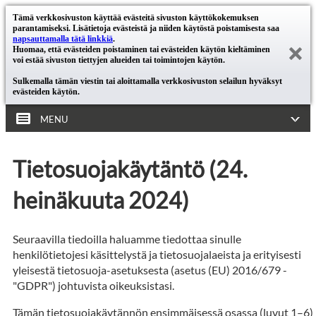
Tämä verkkosivuston käyttää evästeitä sivuston käyttökokemuksen
parantamiseksi. Lisätietoja evästeistä ja niiden käytöstä poistamisesta saa
napsauttamalla tätä linkkiä
.
Huomaa, että evästeiden poistaminen tai evästeiden käytön kieltäminen
voi estää sivuston tiettyjen alueiden tai toimintojen käytön.
Sulkemalla tämän viestin tai aloittamalla verkkosivuston selailun hyväksyt
evästeiden käytön.
MENU
Tietosuojakäytäntö (24.
heinäkuuta 2024)
Seuraavilla tiedoilla haluamme tiedottaa sinulle
henkilötietojesi käsittelystä ja tietosuojalaeista ja erityisesti
yleisestä tietosuoja-asetuksesta (asetus (EU) 2016/679 -
"GDPR") johtuvista oikeuksistasi.
Tämän tietosuojakäytännön ensimmäisessä osassa (luvut 1–6)