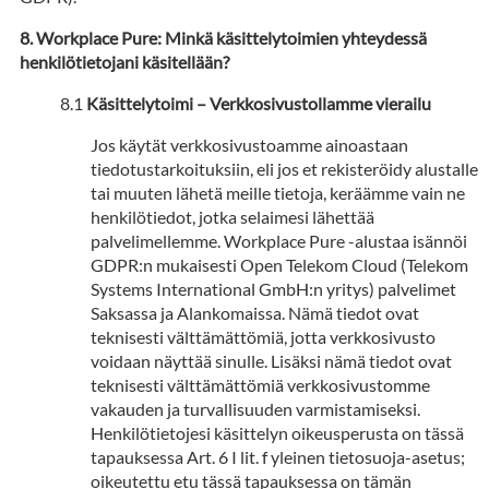
Workplace Pure: Minkä käsittelytoimien yhteydessä
henkilötietojani käsitellään?
Käsittelytoimi – Verkkosivustollamme vierailu
Jos käytät verkkosivustoamme ainoastaan
tiedotustarkoituksiin, eli jos et rekisteröidy alustalle
tai muuten lähetä meille tietoja, keräämme vain ne
henkilötiedot, jotka selaimesi lähettää
palvelimellemme. Workplace Pure -alustaa isännöi
GDPR:n mukaisesti Open Telekom Cloud (Telekom
Systems International GmbH:n yritys) palvelimet
Saksassa ja Alankomaissa. Nämä tiedot ovat
teknisesti välttämättömiä, jotta verkkosivusto
voidaan näyttää sinulle. Lisäksi nämä tiedot ovat
teknisesti välttämättömiä verkkosivustomme
vakauden ja turvallisuuden varmistamiseksi.
Henkilötietojesi käsittelyn oikeusperusta on tässä
tapauksessa Art. 6 I lit. f yleinen tietosuoja-asetus;
oikeutettu etu tässä tapauksessa on tämän