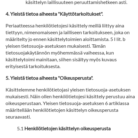
käsittelyn laillisuuteen peruuttamishetkeen asti.
Yleistä tietoa aiheesta "Käyttötarkoitukset".
Periaatteessa henkilötietojesi käsittely meillä liittyy aina
tiettyyn, nimenomaiseen ja lailliseen tarkoitukseen, joka on
määritelty jo ennen käsittelytoimien aloittamista. 5 I lit. b
yleisen tietosuoja-asetuksen mukaisesti. Tämän
tietosuojakäytännön myöhemmässä vaiheessa, kun
käsittelytoimi mainitaan, siihen sisältyy myös kuvaus
erityisestä tarkoituksesta.
Yleistä tietoa aiheesta "Oikeusperusta".
Käsittelemme henkilötietojasi yleisen tietosuoja-asetuksen
mukaisesti. Näin ollen henkilötietojesi käsittely perustuu aina
oikeusperustaan. Yleisen tietosuoja-asetuksen 6 artiklassa
määritellään henkilötietojen käsittelyn oikeusperusta
seuraavasti.
Henkilötietojen käsittelyn oikeusperusta