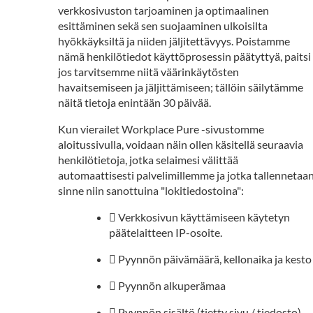
verkkosivuston tarjoaminen ja optimaalinen
esittäminen sekä sen suojaaminen ulkoisilta
hyökkäyksiltä ja niiden jäljitettävyys. Poistamme
nämä henkilötiedot käyttöprosessin päätyttyä, paitsi
jos tarvitsemme niitä väärinkäytösten
havaitsemiseen ja jäljittämiseen; tällöin säilytämme
näitä tietoja enintään 30 päivää.
Kun vierailet Workplace Pure -sivustomme
aloitussivulla, voidaan näin ollen käsitellä seuraavia
henkilötietoja, jotka selaimesi välittää
automaattisesti palvelimillemme ja jotka tallennetaa
sinne niin sanottuina "lokitiedostoina":
 Verkkosivun käyttämiseen käytetyn
päätelaitteen IP-osoite.
 Pyynnön päivämäärä, kellonaika ja kesto
 Pyynnön alkuperämaa
 Pyynnön sisältö (tietty sivu / tiedosto).