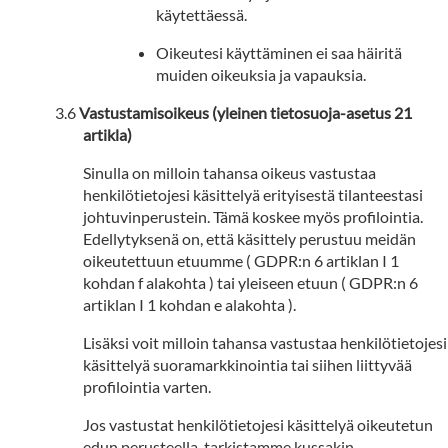
käytettäessä.
Oikeutesi käyttäminen ei saa häiritä
muiden oikeuksia ja vapauksia.
Vastustamisoikeus (yleinen tietosuoja-asetus 21
artikla)
Sinulla on milloin tahansa oikeus vastustaa
henkilötietojesi käsittelyä erityisestä tilanteestasi
johtuvinperustein. Tämä koskee myös profilointia.
Edellytyksenä on, että käsittely perustuu meidän
oikeutettuun etuumme ( GDPR:n 6 artiklan I 1
kohdan f alakohta ) tai yleiseen etuun ( GDPR:n 6
artiklan I 1 kohdan e alakohta ).
Lisäksi voit milloin tahansa vastustaa henkilötietojesi
käsittelyä suoramarkkinointia tai siihen liittyvää
profilointia varten.
Jos vastustat henkilötietojesi käsittelyä oikeutetun
edun perusteella, tarkistamme kussakin