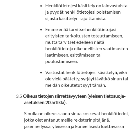
Henkilötietojesi käsittely on lainvastaista
ja pyydät henkilötietojesi poistamisen
sijasta käsittelyn rajoittamista.
Emme enää tarvitse henkilötietojasi
erityisten tarkoitusten toteuttamiseen,
mutta tarvitset edelleen näitä
henkilötietoja oikeudellisten vaatimusten
laatimiseen, esittämiseen tai
puolustamiseen.
Vastustat henkilötietojesi käsittelyä, eikä
ole vielä päätetty, syrjäyttävätkö sinun tai
meidän oikeutetut syyt tämän.
Oikeus tietojen siirrettävyyteen (yleisen tietosuoja-
asetuksen 20 artikla).
Sinulla on oikeus saada sinua koskevat henkilötiedot,
jotka olet antanut meille rekisterinpitäjänä,
jäsennellyssä, yleisessä ja koneellisesti luettavassa