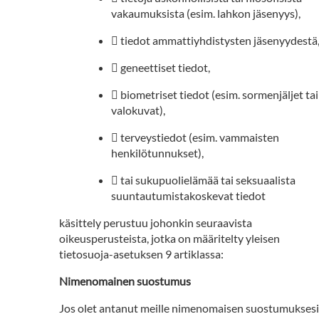
vakaumuksista (esim. lahkon jäsenyys),
 tiedot ammattiyhdistysten jäsenyydestä
 geneettiset tiedot,
 biometriset tiedot (esim. sormenjäljet tai
valokuvat),
 terveystiedot (esim. vammaisten
henkilötunnukset),
 tai sukupuolielämää tai seksuaalista
suuntautumistakoskevat tiedot
käsittely perustuu johonkin seuraavista
oikeusperusteista, jotka on määritelty yleisen
tietosuoja-asetuksen 9 artiklassa:
Nimenomainen suostumus
Jos olet antanut meille nimenomaisen suostumuksesi