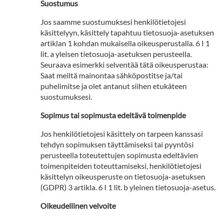
Suostumus
Jos saamme suostumuksesi henkilötietojesi
käsittelyyn, käsittely tapahtuu tietosuoja-asetuksen
artiklan 1 kohdan mukaisella oikeusperustalla. 6 I 1
lit. a yleisen tietosuoja-asetuksen perusteella.
Seuraava esimerkki selventää tätä oikeusperustaa:
Saat meiltä mainontaa sähköpostitse ja/tai
puhelimitse ja olet antanut siihen etukäteen
suostumuksesi.
Sopimus tai sopimusta edeltävä toimenpide
Jos henkilötietojesi käsittely on tarpeen kanssasi
tehdyn sopimuksen täyttämiseksi tai pyyntösi
perusteella toteutettujen sopimusta edeltävien
toimenpiteiden toteuttamiseksi, henkilötietojesi
käsittelyn oikeusperuste on tietosuoja-asetuksen
(GDPR) 3 artikla. 6 I 1 lit. b yleinen tietosuoja-asetus.
Oikeudellinen velvoite