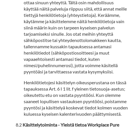
ottaa sinuun yhteyttä. Tältä osin mahdollisuus
käyttää näitä palveluja riippuu siitä, että annat meille
tiettyjä henkilötietoja (yhteystietoja). Keräämme,
käytämme ja käsittelemme näitä henkilötietoja vain
siinä määrin kuin on tarpeen kyseisen palvelun
tarjoamiseksi sinulle. Jos otat meihin yhteyttä
sähköpostitse tai yhteydenottolomakkeen kautta,
tallennamme kussakin tapauksessa antamasi
henkilötiedot (sähköpostiosoitteesi ja muut
vapaaehtoisesti antamasi tiedot, kuten
nimesi/puhelinnumerosi), jotta voimme käsitellä
pyyntöäsi ja tarvittaessa vastata kysymyksiisi.
Henkilötietojesi käsittelyn oikeusperustana on tässä
tapauksessa Art. 6 I 1 lit. f yleinen tietosuoja-asetus;
oikeutettu etu on vastata pyyntöösi. Kun olemme
saaneet lopullisen vastauksen pyyntöösi, poistamme
pyyntösi ja käsittelyä koskevat tiedot kolmen vuoden
kuluessa kyseisen kalenterivuoden päättymisestä.
Käsittelytoiminta - Yleistä tietoa Workplace Pure