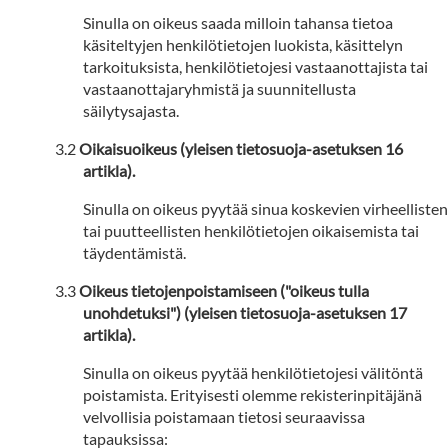
Sinulla on oikeus saada milloin tahansa tietoa
käsiteltyjen henkilötietojen luokista, käsittelyn
tarkoituksista, henkilötietojesi vastaanottajista tai
vastaanottajaryhmistä ja suunnitellusta
säilytysajasta.
Oikaisuoikeus (yleisen tietosuoja-asetuksen 16
artikla).
Sinulla on oikeus pyytää sinua koskevien virheellisten
tai puutteellisten henkilötietojen oikaisemista tai
täydentämistä.
Oikeus tietojenpoistamiseen ("oikeus tulla
unohdetuksi") (yleisen tietosuoja-asetuksen 17
artikla).
Sinulla on oikeus pyytää henkilötietojesi välitöntä
poistamista. Erityisesti olemme rekisterinpitäjänä
velvollisia poistamaan tietosi seuraavissa
tapauksissa: