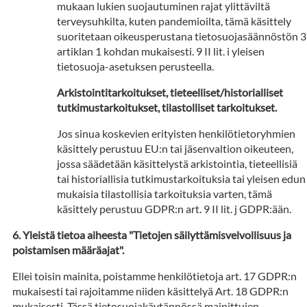
mukaan lukien suojautuminen rajat ylittäviltä
terveysuhkilta, kuten pandemioilta, tämä käsittely
suoritetaan oikeusperustana tietosuojasäännöstön 3
artiklan 1 kohdan mukaisesti. 9 II lit. i yleisen
tietosuoja-asetuksen perusteella.
Arkistointitarkoitukset, tieteelliset/historialliset
tutkimustarkoitukset, tilastolliset tarkoitukset.
Jos sinua koskevien erityisten henkilötietoryhmien
käsittely perustuu EU:n tai jäsenvaltion oikeuteen,
jossa säädetään käsittelystä arkistointia, tieteellisiä
tai historiallisia tutkimustarkoituksia tai yleisen edun
mukaisia tilastollisia tarkoituksia varten, tämä
käsittely perustuu GDPR:n art. 9 II lit. j GDPR:ään.
Yleistä tietoa aiheesta "Tietojen säilyttämisvelvollisuus ja
poistamisen määräajat".
Ellei toisin mainita, poistamme henkilötietoja art. 17 GDPR:n
mukaisesti tai rajoitamme niiden käsittelyä Art. 18 GDPR:n
mukaisesti. Tässä tietosuojakäytännössä mainittujen