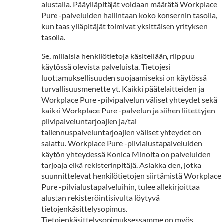
alustalla. Pääylläpitäjät voidaan määrätä Workplace
Pure -palveluiden hallintaan koko konsernin tasolla,
kun taas ylläpitäjät toimivat yksittäisen yrityksen
tasolla.
Se, millaisia henkilötietoja käsitellään, riippuu
käytössä olevista palveluista. Tietojesi
luottamuksellisuuden suojaamiseksi on käytössä
turvallisuusmenettelyt. Kaikki päätelaitteiden ja
Workplace Pure -pilvipalvelun väliset yhteydet sekä
kaikki Workplace Pure -palvelun ja siihen liitettyjen
pilvipalveluntarjoajien ja/tai
tallennuspalveluntarjoajien väliset yhteydet on
salattu. Workplace Pure -pilvialustapalveluiden
käytön yhteydessä Konica Minolta on palveluiden
tarjoaja eikä rekisterinpitäjä. Asiakkaiden, jotka
suunnittelevat henkilötietojen siirtämistä Workplace
Pure -pilvialustapalveluihin, tulee allekirjoittaa
alustan rekisteröintisivulta löytyvä
tietojenkäsittelysopimus.
Tietojenkäsittelysopimuksessamme on myös