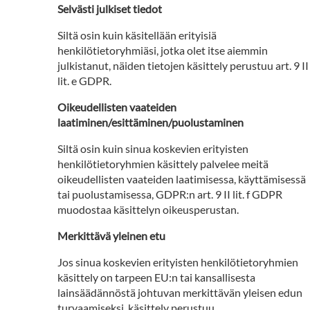
Selvästi julkiset tiedot
Siltä osin kuin käsitellään erityisiä
henkilötietoryhmiäsi, jotka olet itse aiemmin
julkistanut, näiden tietojen käsittely perustuu art. 9 II
lit. e GDPR.
Oikeudellisten vaateiden
laatiminen/esittäminen/puolustaminen
Siltä osin kuin sinua koskevien erityisten
henkilötietoryhmien käsittely palvelee meitä
oikeudellisten vaateiden laatimisessa, käyttämisessä
tai puolustamisessa, GDPR:n art. 9 II lit. f GDPR
muodostaa käsittelyn oikeusperustan.
Merkittävä yleinen etu
Jos sinua koskevien erityisten henkilötietoryhmien
käsittely on tarpeen EU:n tai kansallisesta
lainsäädännöstä johtuvan merkittävän yleisen edun
turvaamiseksi, käsittely perustuu