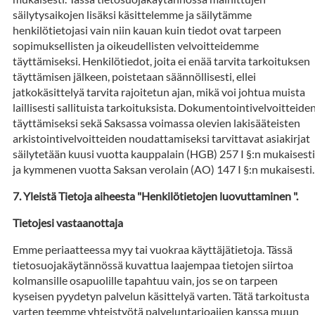
säilytysaikojen lisäksi käsittelemme ja säilytämme
henkilötietojasi vain niin kauan kuin tiedot ovat tarpeen
sopimuksellisten ja oikeudellisten velvoitteidemme
täyttämiseksi. Henkilötiedot, joita ei enää tarvita tarkoituksen
täyttämisen jälkeen, poistetaan säännöllisesti, ellei
jatkokäsittelyä tarvita rajoitetun ajan, mikä voi johtua muista
laillisesti sallituista tarkoituksista. Dokumentointivelvoitteide
täyttämiseksi sekä Saksassa voimassa olevien lakisääteisten
arkistointivelvoitteiden noudattamiseksi tarvittavat asiakirjat
säilytetään kuusi vuotta kauppalain (HGB) 257 I §:n mukaisesti
ja kymmenen vuotta Saksan verolain (AO) 147 I §:n mukaisesti.
Yleistä Tietoja aiheesta "Henkilötietojen luovuttaminen ".
Tietojesi vastaanottaja
Emme periaatteessa myy tai vuokraa käyttäjätietoja. Tässä
tietosuojakäytännössä kuvattua laajempaa tietojen siirtoa
kolmansille osapuolille tapahtuu vain, jos se on tarpeen
kyseisen pyydetyn palvelun käsittelyä varten. Tätä tarkoitusta
varten teemme yhteistyötä palveluntarjoajien kanssa muun