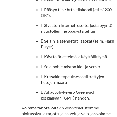
 Pääsyn tila / http-tilakoodi (esim."200
OK").
 Sivuston Internet-osoite, josta pyyntö
sivustollemme pääsystä tehtiin
 Selain ja asennetut lisäosat (esim. Flash
Player).
 Käyttöjärjestelmä ja käyttöliittymä
 Selainohjelmiston kieli ja versio
 Kussakin tapauksessa siirrettyjen
tietojen määrä
 Aikavyöhyke-ero Greenwichin
keskiaikaan (GMT) nähden.
Voimme tarjota joitakin verkkosivustomme
aloitussivulla tarjottuja palveluja vain, jos voimme